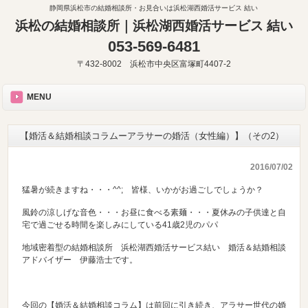
静岡県浜松市の結婚相談所・お見合いは浜松湖西婚活サービス 結い
浜松の結婚相談所｜浜松湖西婚活サービス 結い
053-569-6481
〒432-8002 浜松市中央区富塚町4407-2
MENU
【婚活＆結婚相談コラムーアラサーの婚活（女性編）】（その2）
2016/07/02
猛暑が続きますね・・・^^; 皆様、いかがお過ごしでしょうか？
風鈴の涼しげな音色・・・お昼に食べる素麺・・・夏休みの子供達と自
宅で過ごせる時間を楽しみにしている41歳2児のパパ
地域密着型の結婚相談所 浜松湖西婚活サービス結い 婚活＆結婚相談
アドバイザー 伊藤浩士です。
今回の【婚活＆結婚相談コラム】は前回に引き続き、アラサー世代の婚