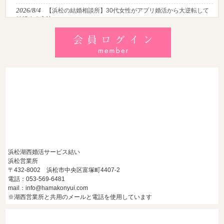
2026/8/4
【浜松の結婚相談所】30代女性がアプリ婚活から大逆転して
結婚する方法
2026/8/2
【2026最新】猛暑でも成婚！夏の婚活おすすめイベント＆涼
しいデートの服装・スポット徹底解説
2026/7/28
【浜松】アラフォー男性が婚活で無双する3つの戦略！30代
後半・40代からの大人の成婚術
浜松湖西婚活サービス結い
浜松営業所
〒432-8002 浜松市中央区富塚町4407-2
電話：053-569-6481
mail：info@hamakonyui.com
※湖西営業所と共用のメールと電話を使用しています