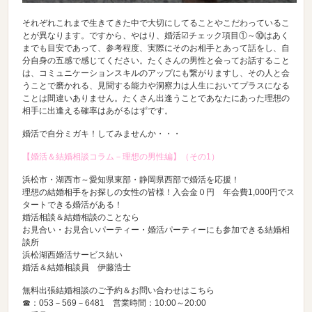
それぞれこれまで生きてきた中で大切にしてることやこだわっているこ
とが異なります。ですから、やはり、婚活☑チェック項目①～⑩はあく
までも目安であって、参考程度、実際にそのお相手とあって話をし、自
分自身の五感で感じてください。たくさんの男性と会ってお話すること
は、コミュニケーションスキルのアップにも繋がりますし、その人と会
うことで磨かれる、見聞する能力や洞察力は人生においてプラスになる
ことは間違いありません。たくさん出逢うことであなたにあった理想の
相手に出逢える確率はあがるはずです。
婚活で自分ミガキ！してみませんか・・・
【婚活＆結婚相談コラム－理想の男性編】（その1）
浜松市・湖西市～愛知県東部・静岡県西部で婚活を応援！
理想の結婚相手をお探しの女性の皆様！入会金０円 年会費1,000円でス
タートできる婚活がある！
婚活相談＆結婚相談のことなら
お見合い・お見合いパーティー・婚活パーティーにも参加できる結婚相
談所
浜松湖西婚活サービス結い
婚活＆結婚相談員 伊藤浩士
無料出張結婚相談のご予約＆お問い合わせはこちら
☎：053－569－6481 営業時間：10:00～20:00