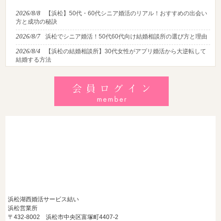
2026/8/8
【浜松】50代・60代シニア婚活のリアル！おすすめの出会い
方と成功の秘訣
2026/8/7
浜松でシニア婚活！50代60代向け結婚相談所の選び方と理由
2026/8/4
【浜松の結婚相談所】30代女性がアプリ婚活から大逆転して
結婚する方法
2026/8/2
【2026最新】猛暑でも成婚！夏の婚活おすすめイベント＆涼
しいデートの服装・スポット徹底解説
2026/7/28
【浜松】アラフォー男性が婚活で無双する3つの戦略！30代
後半・40代からの大人の成婚術
浜松湖西婚活サービス結い
浜松営業所
〒432-8002 浜松市中央区富塚町4407-2