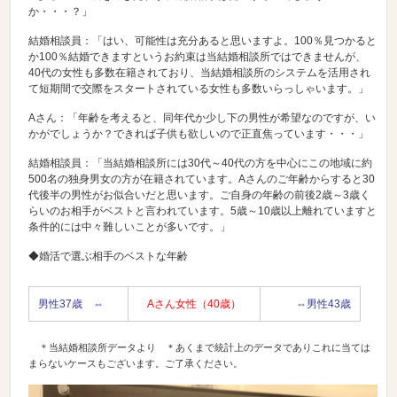
か・・・？」
結婚相談員：「はい、可能性は充分あると思いますよ。100％見つかると
か100％結婚できますというお約束は当結婚相談所ではできませんが、
40代の女性も多数在籍されており、当結婚相談所のシステムを活用され
て短期間で交際をスタートされている女性も多数いらっしゃいます。」
Aさん：「年齢を考えると、同年代か少し下の男性が希望なのですが、い
かがでしょうか？できれば子供も欲しいので正直焦っています・・・」
結婚相談員：「当結婚相談所には30代～40代の方を中心にこの地域に約
500名の独身男女の方が在籍されています。Aさんのご年齢からすると30
代後半の男性がお似合いだと思います。ご自身の年齢の前後2歳～3歳く
らいのお相手がベストと言われています。5歳～10歳以上離れていますと
条件的には中々難しいことが多いです。」
◆婚活で選ぶ相手のベストな年齢
男性37歳 ⇔
Aさん女性（40歳）
⇔男性43歳
＊当結婚相談所データより ＊あくまで統計上のデータでありこれに当ては
まらないケースもございます。ご了承ください。