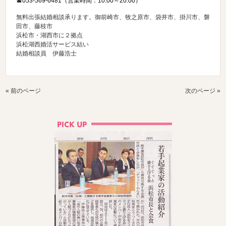
☎053-569-6481（営業時間：10:00～20:00）
無料出張結婚相談承ります。御前崎市、牧之原市、袋井市、掛川市、磐
田市、藤枝市
浜松市・湖西市に２拠点
浜松湖西婚活サービス結い
結婚相談員 伊藤浩士
« 前のページ
次のページ »