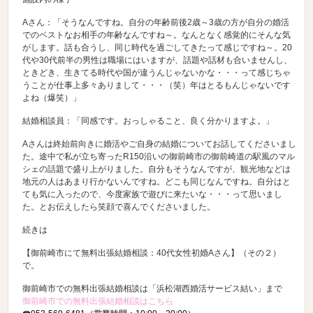
Aさん：「そうなんですね。自分の年齢前後2歳～3歳の方が自分の婚活
でのベストなお相手の年齢なんですね～。なんとなく感覚的にそんな気
がします。話も合うし、同じ時代を過ごしてきたって感じですね～。20
代や30代前半の男性は職場にはいますが、話題や話材も合いませんし、
ときどき、生きてる時代や国が違うんじゃないかな・・・って感じちゃ
うことが仕事上多々ありまして・・・（笑）年はとるもんじゃないです
よね（爆笑）」
結婚相談員：「同感です。おっしゃること、良く分かりますよ。」
Aさんは終始前向きに婚活やご自身の結婚についてお話してくださいまし
た。途中で私が立ち寄ったR150沿いの御前崎市の御前崎道の駅風のマル
シェの話題で盛り上がりました。自分もそうなんですが、観光地などは
地元の人はあまり行かないんですね。どこも同じなんですね。自分はと
ても気に入ったので、今度家族で遊びに来たいな・・・って思いまし
た。とお伝えしたら笑顔で喜んでくださいました。
続きは
【御前崎市にて無料出張結婚相談：40代女性初婚Aさん】（その２）
で。
御前崎市での無料出張結婚相談は「浜松湖西婚活サービス結い」まで
御前崎市での無料出張結婚相談はこちら