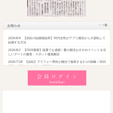
一覧
お知らせ
2026/8/4
【浜松の結婚相談所】30代女性がアプリ婚活から大逆転して
結婚する方法
2026/8/2
【2026最新】猛暑でも成婚！夏の婚活おすすめイベント＆涼
しいデートの服装・スポット徹底解説
2026/7/28
【浜松】アラフォー男性が婚活で無双する3つの戦略！30代
後半・40代からの大人の成婚術
2026/7/27
【浜松】30代・40代男性で「モテない男」の共通点とは？
地元の婚活女子が避けるNGな特徴3選
2026/7/26
【共感必至】浜松の婚活あるある7選！20代・30代・40代の
年代別悩みと失敗しないデート術