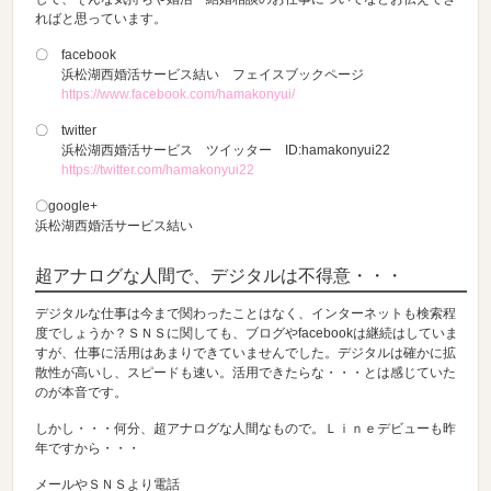
ればと思っています。
〇 facebook
浜松湖西婚活サービス結い フェイスブックページ
https://www.facebook.com/hamakonyui/
〇 twitter
浜松湖西婚活サービス ツイッター ID:hamakonyui22
https://twitter.com/hamakonyui22
〇google+
浜松湖西婚活サービス結い
超アナログな人間で、デジタルは不得意・・・
デジタルな仕事は今まで関わったことはなく、インターネットも検索程
度でしょうか？ＳＮＳに関しても、ブログやfacebookは継続はしていま
すが、仕事に活用はあまりできていませんでした。デジタルは確かに拡
散性が高いし、スピードも速い。活用できたらな・・・とは感じていた
のが本音です。
しかし・・・何分、超アナログな人間なもので。Ｌｉｎｅデビューも昨
年ですから・・・
メールやＳＮＳより電話