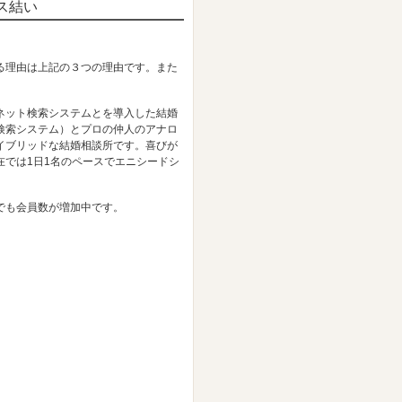
ス結い
る理由は上記の３つの理由です。また
ネット検索システムとを導入した結婚
検索システム）とプロの仲人のアナロ
イブリッドな結婚相談所です。喜びが
では1日1名のペースでエニシードシ
でも会員数が増加中です。