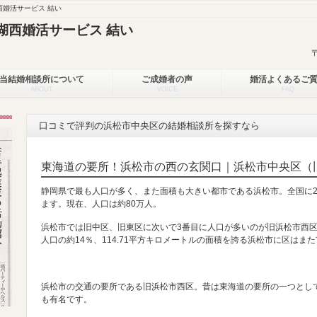
婚活サービス 結い
湖西婚活サービス 結い
当結婚相談所について
ご成婚者の声
婚活よくあるご
ABOUT
VOICE
FAQ
口コミで評判の浜松市中央区の結婚相談所を探すなら
東海道の要所！浜松市の西の玄関口｜浜松市中央区（
静岡県で最も人口が多く、また面積も大きい都市である浜松市。全国に2
ます。現在、人口は約80万人。
浜松市では旧中区、旧東区に次いで3番目に人口が多いのが旧浜松市西区
人口の約14％、114.71平方キロメートルの面積を誇る浜松市に区はま
浜松市の交通の要所である旧浜松市西区。昔は東海道の要所の一つとし
も有名です。