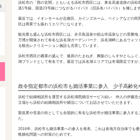
浜松市の「西の玄関」ともいえる浜松市西区には、東名高速道路の浜松
覧
道1号線、国道23号線につながるバイパス（旧浜名バイパス）を擁しま
最近では、イオンモールが志都呂、カインズホーム、ベイシアなどの民
区は商業でも賑わうエリアになります。
観光業も盛んな浜松市西区には、弁天島温泉や舘山寺温泉などの景勝地
万博が開催されて有名な浜名湖ガーデンパーク、浜名湖畔にあるウォツ
成
る観光レクリエーション施設も充実しています。
浜松市西区の農業の盛んで、篠原のたまねぎ、舞阪のしらすやとらふぐ
湖ブランドとして有名です。最近では浜名湖エリアでは冬場限定ですが
性
後
政令指定都市の浜松市も婚活事業に参入 少子高齢化
浜松で結婚相談所を運営する浜松湖西婚活サービス結い 仲人の伊藤浩
立場から浜松の結婚相談所や婚活についてお話させていただきます。
活
製造業や音楽の街としても全国的に有名な浜松市が婚活事業に参入する
た。
2016年、浜松市も婚活事業への参入を発表。これは各地方自治体でも
晩婚化問題への対策のためです。