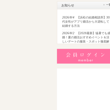
一
お知らせ
2026/8/4
【浜松の結婚相談所】30
代女性がアプリ婚活から大逆転して
結婚する方法
2026/8/2
【2026最新】猛暑でも
婚！夏の婚活おすすめイベント＆涼
しいデートの服装・スポット徹底解
説
2026/7/28
【浜松】アラフォー男
が婚活で無双する3つの戦略！30代
半・40代からの大人の成婚術
2026/7/27
【浜松】30代・40代男
性で「モテない男」の共通点とは？
地元の婚活女子が避けるNGな特徴3
選
2026/7/26
【共感必至】浜松の婚
あるある7選！20代・30代・40代の
年代別悩みと失敗しないデート術