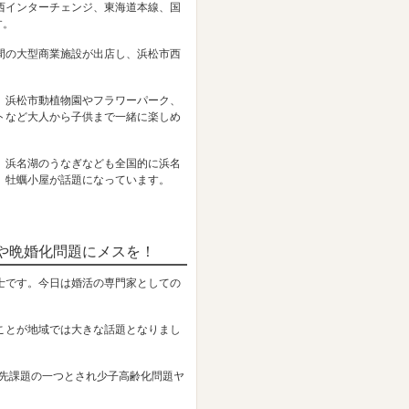
西インターチェンジ、東海道本線、国
す。
間の大型商業施設が出店し、浜松市西
、浜松市動植物園やフラワーパーク、
トなど大人から子供まで一緒に楽しめ
、浜名湖のうなぎなども全国的に浜名
、牡蠣小屋が話題になっています。
や晩婚化問題にメスを！
士です。今日は婚活の専門家としての
ことが地域では大きな話題となりまし
優先課題の一つとされ少子高齢化問題ヤ