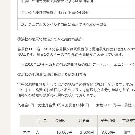
①浜松の地元密着で婚活ができる結婚相談所
②浜松の地域最安値に挑戦する結婚相談所
③カジュアルスタイルで自由に婚活できる結婚相談所
①浜松の地元で婚活ができる結婚相談所
会員数1100名 98％の会員様が静岡県西部と愛知県東部にお住まいで
NO.1です。毎日1名のペースで新規の会員様がご入会しています。
（※2016年10月～12月の当結婚相談所の統計データより エニシード
②浜松の地域最安値に挑戦する結婚相談所
浜松の結婚相談所としてはこの地域での最安値に挑戦しています。地域
ています。格安でお値打ちの料金プランは徹底した余分な無駄な営業コ
価格での結婚相談所の利用を実現しております。
入会金0円 女性月会費0円＆お見合い料0円 女性2,000円/年 男性3,0