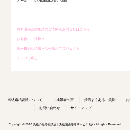
メール：info@hamakonyui.com
無料出張結婚相談のご予約＆お問合せはこちら
お見合い 浜松市
浜松市婚活情報－浜松婚活プロジェクト
トップに戻る
当結婚相談所について
ご成婚者の声
婚活よくあるご質問
お
お問い合わせ
サイトマップ
Copyright © 2026 浜松の結婚相談所｜浜松湖西婚活サービス 結い All rights Reserved.