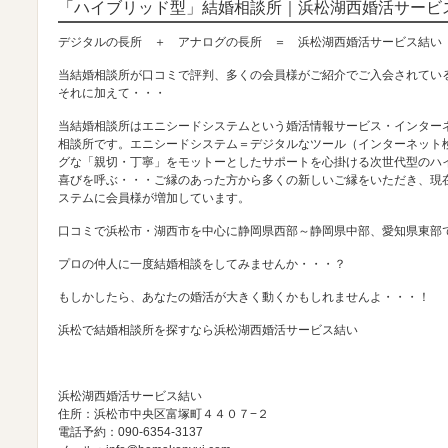
「ハイブリッド型」結婚相談所｜浜松湖西婚活サービ
デジタルの長所 ＋ アナログの長所 ＝ 浜松湖西婚活サービス結い
当結婚相談所が口コミで評判、多くの会員様がご紹介でご入会されてい
それに加えて・・・
当結婚相談所はエニシードシステムという婚活情報サービス・インター
相談所です。エニシードシステム＝デジタルなツール（インターネット
グな「親切・丁寧」をモットーとしたサポートを心掛ける次世代型のハ
喜びを呼ぶ・・・ご縁のあった方から多くの新しいご縁をいただき、現在
ステムに会員様が増加しています。
口コミで浜松市・湖西市を中心に静岡県西部～静岡県中部、愛知県東部
プロの仲人に一度結婚相談をしてみませんか・・・？
もしかしたら、あなたの婚活が大きく動くかもしれませんよ・・・！
浜松で結婚相談所を探すなら浜松湖西婚活サービス結い
浜松湖西婚活サービス結い
住所：浜松市中央区富塚町４４０７−２
電話予約：090-6354-3137